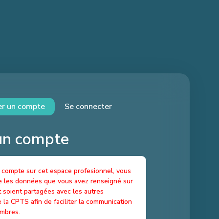
er un compte
Se connecter
un compte
 compte sur cet espace profesionnel, vous
e les données que vous avez renseigné sur
soient partagées avec les autres
 la CPTS afin de faciliter la communication
embres.