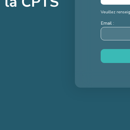
e la CPTS
Veuillez rensei
Email :