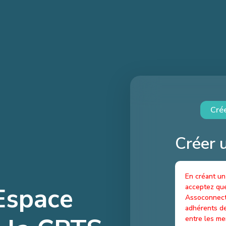
Cré
Créer 
En créant un
Espace
acceptez qu
Assoconnect 
adhérents de
entre les m